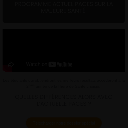
PROGRAMME ACTUEL PACES SUR LA
MAJEURE SANTÉ.
Les étudiants qui obtiendront les meilleurs résultats accéderont à la
ème
2
année de la filière de Santé choisie.
QUELLES DIFFÉRENCES ALORS AVEC
L’ACTUELLE PACES ?
Télécharger notre dossier spécial