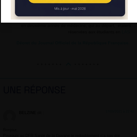
« reportées sur l’un ou les deux autres parcours de
formation, ou un ou plusieurs groupes de parcours. »
. De
cette façon des étudiants de
PASS
pourront bénéficier de places
en deuxième année de médecine, qui au départ, étaient
réservées aux étudiants en
LAS
.
Décret du Journal Officiel de la République Française.
UNE RÉPONSE
17/09/2021 à 22:42
BELZINE
dit :
Bonjour,
Pourquoi au DFR Santé de la Guyane le redoublement n’a pas été