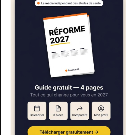
d’accéder en deuxième année du premier cycle des
formations de médecine, de pharmacie, d’odontologie ou
de maïeutique, pour la seule année universitaire 2020-2021.
».
Cette demande de redoublement se traduit par le rendu d’un
dossier avant le 23 août qui sera examiné par cette commission.
De là, il sera possible pour les étudiants de :
Redoubler leur année
;
Se réinscrire en
LAS
pour les étudiants en
PASS
ou
LAS
et pouvoir candidater en MMOPK en fin d’année
sans avoir à valider les 60 crédits ECTS ;
Repartir de zéro pour les
candidatures pour accéder
aux filières
MMOPK
(2 tentatives maximum).
INFORMATIONS SUPPLÉMENTAIRES
En plus de l’exceptionnel redoublement, le ministère a ouvert un
nombre plus important de places en deuxième année dans les
filières
MMOPK
(médecine, maïeutique, odontologie, pharmacie
et kinésithérapie). Le décret prévoit que des places non
pourvues de deuxième année dans certains parcours soient