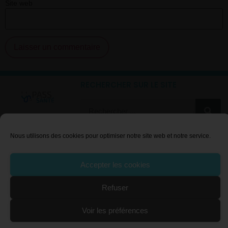
Site web
RECHERCHER SUR LE SITE
Nous utilisons des cookies pour optimiser notre site web et notre service.
LE RÉFORME PACES
A PROPOS DE PASS SANTÉ
PASS
Bourses étudiantes
Accepter les cookies
L.AS
Contact
Voies d'accès
Politique de cookies
Refuser
FAQ
Plan de site
Voir les préférences