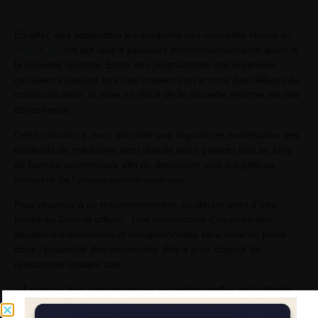
En effet, dès septembre les étudiants des nouvelles filières en
PASS
/
LAS
ont fait face à plusieurs dysfonctionnements quant à
la nouvelle réforme. Entre des programmes mal organisés,
certaines injustices lors des examens ou encore des défauts de
communication, la mise en place de la nouvelle réforme est dite
désastreuse.
Cette situation a donc entraîné une importante mobilisation des
étudiants de médecine ainsi que de leurs parents tout au long
de l’année universitaire afin de demander plus d’équité au
ministère de l’enseignement supérieur.
Pour réponse à ce mécontentement, un décret vient d’être
publié au Journal officiel. Une commission d’examen des
situations individuelles et exceptionnelles sera mise en place
dans l’ensemble des universités. Elle a pour objectif de
réexaminer chaque cas :
« Lorsque des circonstances exceptionnelles ont affecté
les chances réelles et sérieuses dont disposait l’étudiant