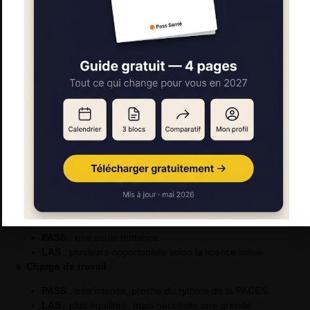
PASS VS LAS : QUELLES
SONT LES PRINCIPALES
DIFFÉRENCES ?
Avant de faire votre choix, voici une comparaison
point par
point
entre ces deux parcours :
🔹
Nature de la formation
PASS
: exclusivement orienté vers la santé.
LAS
: licence généraliste avec une option santé.
🔹
Nombre de chances d’admission en 2ᵉ année
PASS
: une seule tentative.
LAS
: plusieurs opportunités selon la licence suivie.
🔹
Charge de travail
PASS
: très intense, proche du rythme de la PACES.
LAS
: plus équilibré, mais nécessite une grande