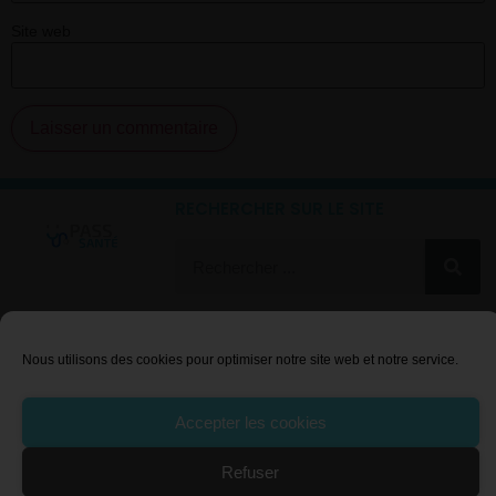
Site web
RECHERCHER SUR LE SITE
LE RÉFORME PACES
A PROPOS DE PASS SANTÉ
Nous utilisons des cookies pour optimiser notre site web et notre service.
PASS
Bourses étudiantes
L.AS
Contact
Accepter les cookies
Voies d'accès
Politique de cookies
FAQ
Plan de site
Refuser