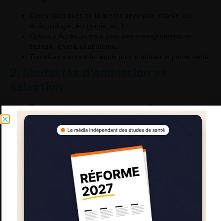
Cours classiques de la licence principale choisie (ex. :
droit, biologie, économie, etc.).
Option « Accès Santé » avec des enseignements en
biologie, chimie et anatomie.
Travail en autonomie requis pour maîtriser la partie santé.
2. Modalités d’admission et
sélection
Contrôle continu et épreuves spécifiques
pour l’option
santé.
Possibilité de tenter plusieurs fois sa chance
pour
entrer en 2ᵉ année de médecine.
Si refusé, l’étudiant peut continuer sa licence et
retenter l’année suivante
.
📌 Vous hésitez entre PASS et LAS ? Faites notre
quiz
interactif
pour savoir quelle filière vous correspond le mieux !
Répondre au quiz