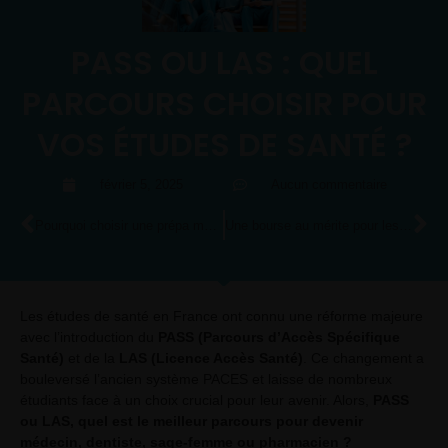
PASS OU LAS : QUEL
PARCOURS CHOISIR POUR
VOS ÉTUDES DE SANTÉ ?
février 5, 2025
Aucun commentaire
Pourquoi choisir une prépa médecine en ligne : Prépa PASS, LAS et L1SPS en ligne
Une bourse au mérite pour les futurs étudiants en santé – Accessible à tous, sans condition de ressources !
Les études de santé en France ont connu une réforme majeure
avec l’introduction du
PASS (Parcours d’Accès Spécifique
Santé)
et de la
LAS (Licence Accès Santé)
. Ce changement a
bouleversé l’ancien système PACES et laisse de nombreux
étudiants face à un choix crucial pour leur avenir. Alors,
PASS
ou LAS, quel est le meilleur parcours pour devenir
médecin, dentiste, sage-femme ou pharmacien ?