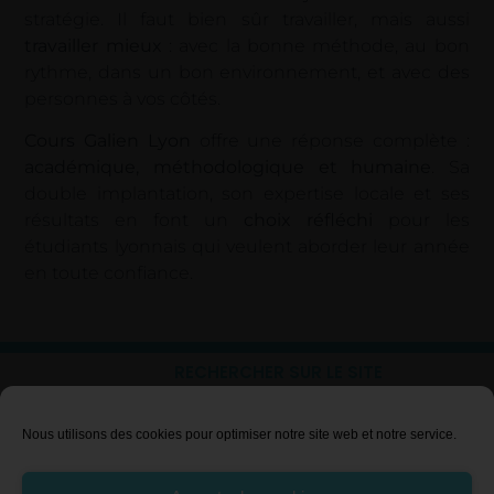
stratégie. Il faut bien sûr travailler, mais aussi
travailler mieux
: avec la bonne méthode, au bon
rythme, dans un bon environnement, et avec des
personnes à vos côtés.
Cours Galien Lyon
offre une réponse complète :
académique, méthodologique et humaine
. Sa
double implantation, son expertise locale et ses
résultats en font un
choix réfléchi
pour les
étudiants lyonnais qui veulent aborder leur année
en toute confiance.
RECHERCHER SUR LE SITE
Nous utilisons des cookies pour optimiser notre site web et notre service.
LE RÉFORME PACES
A PROPOS DE PASS SANTÉ