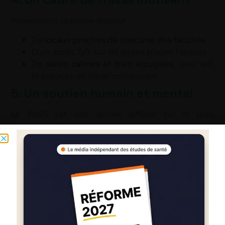
Idéalement, la prépa dispose :
De
locaux proches de chacune des facultés
;
D’un accès 7j/7, sur de larges plages horaires ;
De
salles calmes et bien équipées
, avec wifi
et espaces de travail collaboratif.
5. Un soutien humain et mental
Le PASS est une année difficile sur le plan
émotionnel. Un bon accompagnement intègre :
Des
séances de coaching mental
Un
parrainage
par des étudiants d’années
supérieures ;
Une
ambiance sérieuse mais bienveillante
,
propice à la persévérance.
3. COURS GALIEN LYON :