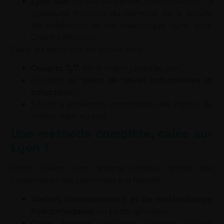
Lyon Sud
: 25 rue du Perron, 69600 Oullins – à
quelques minutes du campus de la faculté
de médecine et de maïeutique Lyon Sud-
Charles Mérieux.
Dans les deux cas, les locaux sont :
Ouverts 7j/7
, tôt le matin jusqu’au soir ;
Équipés de
salles de travail individuelles et
collectives
;
Situés à proximité immédiate des lignes de
métro, tram ou bus.
Une méthode complète, calée sur
Lyon 1
Cours Galien Lyon adapte chaque année ses
contenus et ses plannings à la faculté :
Ateliers d’entraînement et de méthodologie
hebdomadaires
en petits groupes ;
Colles hebdos
, corrigées, classées, suivies