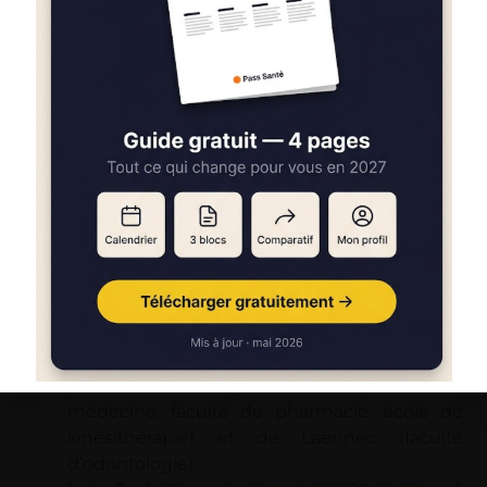
UN ACTEUR LOCAL ENGAGÉ
DEPUIS PLUS DE 30 ANS
Depuis 1987,
Cours Galien
accompagne les
étudiants lyonnais dans leur projet de santé.
Présent sur deux sites (Lyon Est et Lyon Sud),
l’établissement a construit une méthode centrée
sur la performance académique, l’efficacité
méthodologique et le soutien humain.
Deux implantations au cœur de la
vie étudiante
Lyon Est
: 19 rue des Tuiliers, 69003 Lyon –
proche de Grange Blanche (faculté de
médecine, faculté de pharmacie, école de
kinésithérapie) et de Laënnec (faculté
d’odontologie).